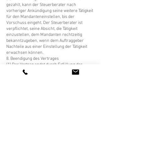
gezahlt, kann der Steuerberater nach
vorheriger Ankündigung seine weitere Tätigkeit
für den Mandanteneinstellen, bis der
Vorschuss eingeht. Der Steuerberater ist
verpflichtet, seine Absicht, die Tätigkeit
einzustellen, dem Mandanten rechtzeitig
bekanntzugeben, wenn dem Auftraggeber
Nachteile aus einer Einstellung der Tätigkeit
erwachsen können.
8. Beendigung des Vertrages
(1) Der Vertrag endet durch Erfüllung der
vereinbarten Leistungen, durch Ablauf der
vereinbarten Laufzeit oder durch Kündigung.
Der Vertrag endet nicht durch den Tod, durch
den Eintritt der Geschäftsunfähigkeit des
Auftraggebers oder im Falle einer Gesellschaft
durch deren Auflösung.
(2) Der Vertrag kann, wenn und soweit er einen
Dienstvertrag im Sinne der §§ 611, 675 BGB
darstellt - von jedem Vertragspartner
außerordentlich nach Maßgabe des § 627 BGB
gekündigt werden; die Kündigung hat schriftlich
zu erfolgen. Soweit im Einzelfall hiervon