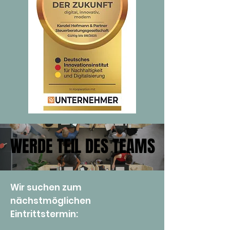
WERDE TEIL DES TEAMS
WERDE TEIL DES TEAMS
Wir suchen zum
nächstmöglichen
Eintrittstermin: