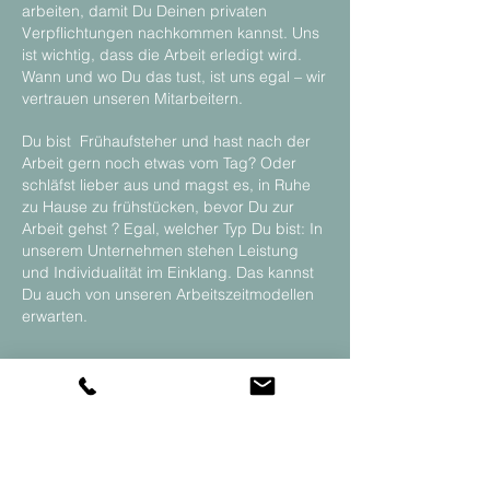
arbeiten, damit Du Deinen privaten
Verpflichtungen nachkommen kannst. Uns
ist wichtig, dass die Arbeit erledigt wird.
Wann und wo Du das tust, ist uns egal – wir
vertrauen unseren Mitarbeitern.
Du bist Frühaufsteher und hast nach der
Arbeit gern noch etwas vom Tag? Oder
schläfst lieber aus und magst es, in Ruhe
zu Hause zu frühstücken, bevor Du zur
Arbeit gehst ? Egal, welcher Typ Du bist: In
unserem Unter­nehmen stehen Leistung
und Individualität im Einklang. Das kannst
Du auch von unseren Arbeitszeitmodellen
erwarten.