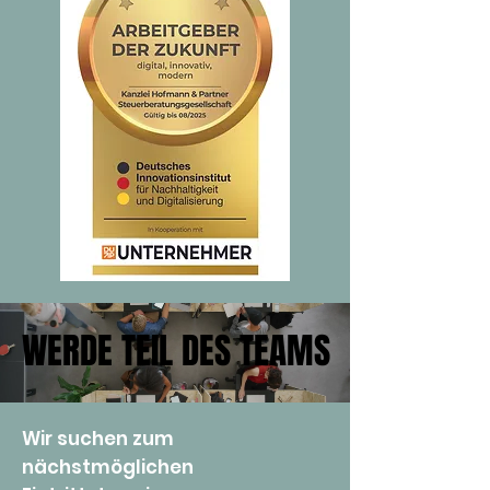
WERDE TEIL DES TEAMS
WERDE TEIL DES TEAMS
Wir suchen zum
nächstmöglichen