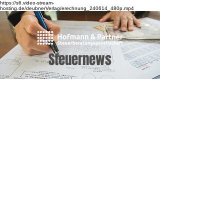
https://s6.video-stream-
hosting.de/deubnerVerlag/erechnung_240614_480p.mp4
Steuernews